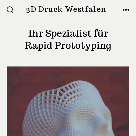
Zum
3D Druck Westfalen
Inhalt
SUCHE
MEN
EIN-/AUSBLENDEN
springen
Ihr Spezialist für
Rapid Prototyping